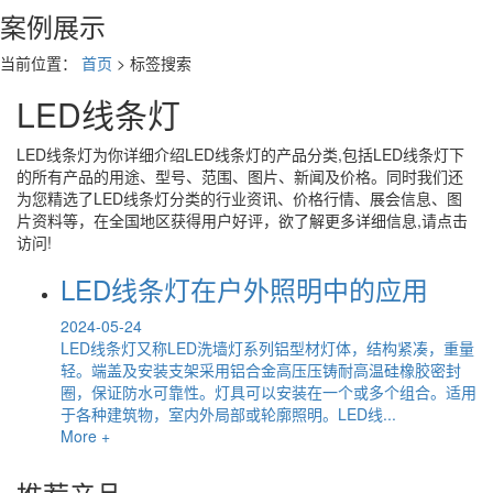
案例展示
当前位置：
首页
> 标签搜索
LED线条灯
LED线条灯
为你详细介绍
LED线条灯
的产品分类,包括
LED线条灯
下
的所有产品的用途、型号、范围、图片、新闻及价格。同时我们还
为您精选了
LED线条灯
分类的行业资讯、价格行情、展会信息、图
片资料等，在全国地区获得用户好评，欲了解更多详细信息,请点击
访问!
LED线条灯在户外照明中的应用
2024-05-24
LED线条灯又称LED洗墙灯系列铝型材灯体，结构紧凑，重量
轻。端盖及安装支架采用铝合金高压压铸耐高温硅橡胶密封
圈，保证防水可靠性。灯具可以安装在一个或多个组合。适用
于各种建筑物，室内外局部或轮廓照明。LED线...
More +