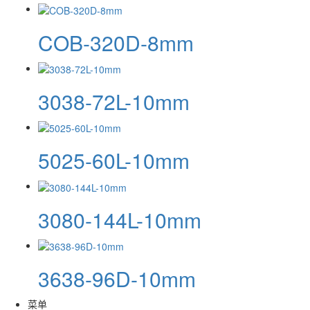
COB-320D-8mm
3038-72L-10mm
5025-60L-10mm
3080-144L-10mm
3638-96D-10mm
菜单