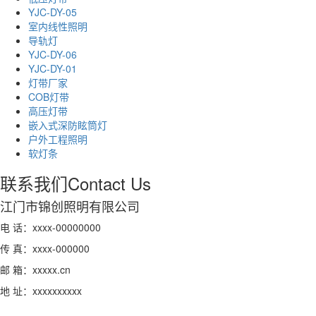
YJC-DY-05
室内线性照明
导轨灯
YJC-DY-06
YJC-DY-01
灯带厂家
COB灯带
高压灯带
嵌入式深防眩筒灯
户外工程照明
软灯条
联系我们
Contact Us
江门市锦创照明有限公司
电 话：xxxx-00000000
传 真：xxxx-000000
邮 箱：xxxxx.cn
地 址：xxxxxxxxxx