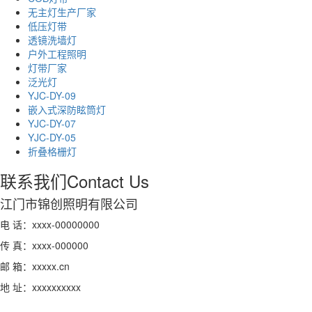
无主灯生产厂家
低压灯带
透镜洗墙灯
户外工程照明
灯带厂家
泛光灯
YJC-DY-09
嵌入式深防眩筒灯
YJC-DY-07
YJC-DY-05
折叠格栅灯
联系我们
Contact Us
江门市锦创照明有限公司
电 话：xxxx-00000000
传 真：xxxx-000000
邮 箱：xxxxx.cn
地 址：xxxxxxxxxx